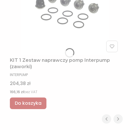
KIT 1 Zestaw naprawczy pomp Interpump
(zaworki)
PRODUCENT
INTERPUMP
Cena
204,38 zł
Cena
166,16 zł
bez VAT
Do koszyka