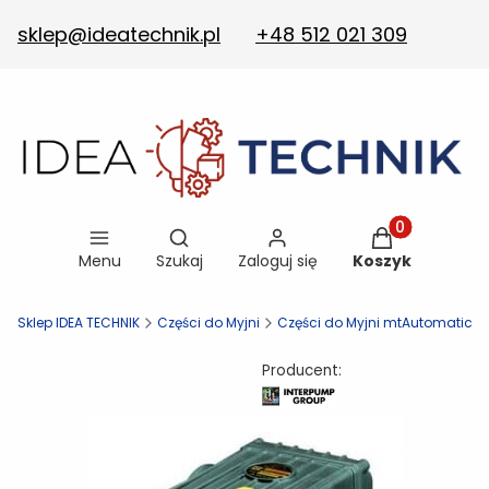
sklep@ideatechnik.pl
+48 512 021 309
Otwórz wyszukiwarkę
Produkty w ko
Menu
Szukaj
Zaloguj się
Koszyk
Sklep IDEA TECHNIK
Części do Myjni
Części do Myjni mtAutomatic
Producent: