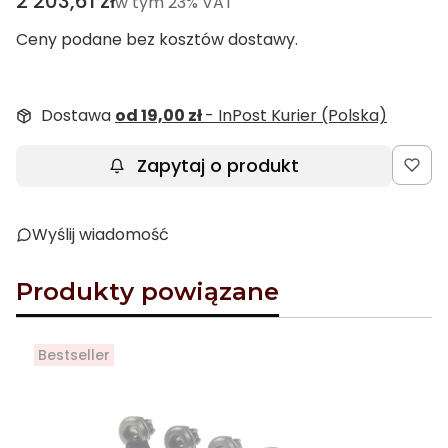
Cena
2 203,61 zł
w tym 23% VAT
w tym
23%
VAT
Ceny podane bez kosztów dostawy.
Dostawa
od 19,00 zł
- InPost Kurier (Polska)
Zapytaj o produkt
Wyślij wiadomość
Produkty powiązane
Bestseller