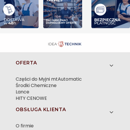
Linki w stopce
OFERTA
Części do Myjni mtAutomatic
Środki Chemiczne
Lance
HITY CENOWE
OBSŁUGA KLIENTA
O firmie