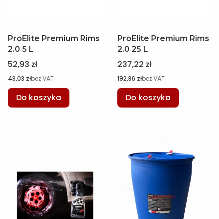
ProElite Premium Rims
ProElite Premium Rims
2.0 5 L
2.0 25 L
Cena
Cena
52,93 zł
237,22 zł
Cena
Cena
43,03 zł
bez VAT
192,86 zł
bez VAT
Do koszyka
Do koszyka