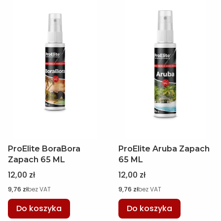
ProElite BoraBora
ProElite Aruba Zapach
Zapach 65 ML
65 ML
Cena
Cena
12,00 zł
12,00 zł
Cena
Cena
9,76 zł
bez VAT
9,76 zł
bez VAT
Do koszyka
Do koszyka