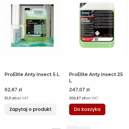
ProElite Anty Insect 5 L
ProElite Anty Insect 25
L
Cena
Cena
62,87 zł
247,07 zł
Cena
Cena
51,11 zł
bez VAT
200,87 zł
bez VAT
Zapytaj o produkt
Do koszyka