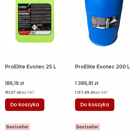
ProElite Evotec 25 L
ProElite Evotec 200 L
Cena
Cena
186,19 zł
1 386,81 zł
Cena
Cena
151,37 zł
bez VAT
1 127,49 zł
bez VAT
Do koszyka
Do koszyka
Bestseller
Bestseller