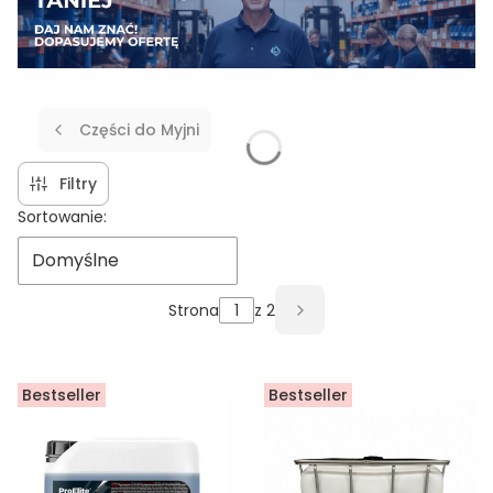
Części do Myjni
Filtry
Lista produktów
Sortowanie:
Domyślne
Strona
z 2
Następne produkty
Bestseller
Bestseller