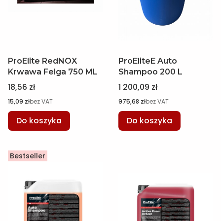
ProElite RedNOX
ProEliteE Auto
Krwawa Felga 750 ML
Shampoo 200 L
Cena
Cena
18,56 zł
1 200,09 zł
Cena
Cena
15,09 zł
bez VAT
975,68 zł
bez VAT
Do koszyka
Do koszyka
Bestseller