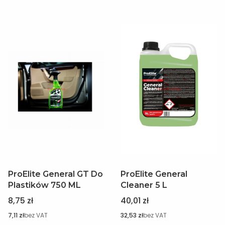
ProElite General GT Do
ProElite General
Plastików 750 ML
Cleaner 5 L
Cena
Cena
8,75 zł
40,01 zł
Cena
Cena
7,11 zł
bez VAT
32,53 zł
bez VAT