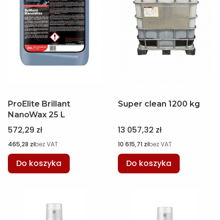
ProElite Brillant
Super clean 1200 kg
NanoWax 25 L
Cena
Cena
572,29 zł
13 057,32 zł
Cena
Cena
465,28 zł
bez VAT
10 615,71 zł
bez VAT
Do koszyka
Do koszyka