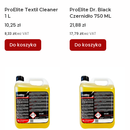
ProElite Textil Cleaner
ProElite Dr. Black
1 L
Czernidło 750 ML
Cena
Cena
10,25 zł
21,88 zł
Cena
Cena
8,33 zł
bez VAT
17,79 zł
bez VAT
Do koszyka
Do koszyka