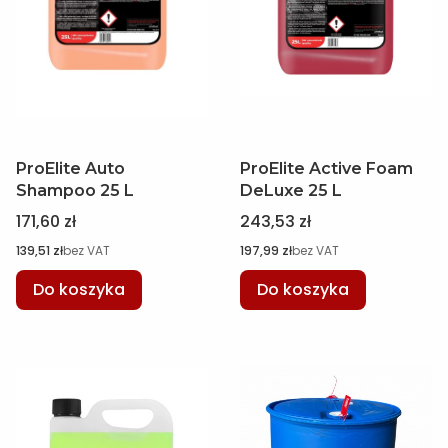
ProElite Auto
ProElite Active Foam
Shampoo 25 L
DeLuxe 25 L
Cena
Cena
171,60 zł
243,53 zł
Cena
Cena
139,51 zł
bez VAT
197,99 zł
bez VAT
Do koszyka
Do koszyka