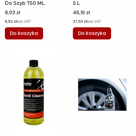
Do Szyb 750 ML
5 L
Cena
Cena
8,03 zł
46,16 zł
Cena
Cena
6,53 zł
bez VAT
37,53 zł
bez VAT
Do koszyka
Do koszyka