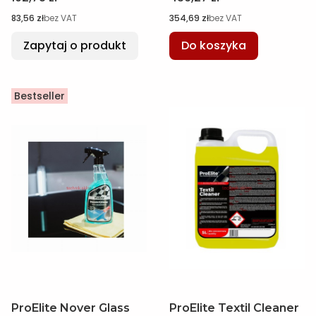
Cena
Cena
83,56 zł
bez VAT
354,69 zł
bez VAT
Zapytaj o produkt
Do koszyka
Bestseller
ProElite Nover Glass
ProElite Textil Cleaner