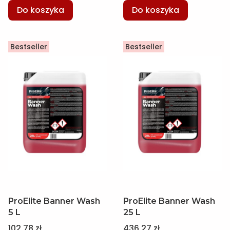
Do koszyka
Do koszyka
Bestseller
Bestseller
ProElite Banner Wash
ProElite Banner Wash
5 L
25 L
Cena
Cena
102,78 zł
436,27 zł