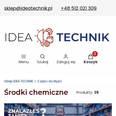
sklep@ideatechnik.pl
+48 512 021 309
Otwórz wyszukiwarkę
Produkty w ko
Menu
Szukaj
Zaloguj się
Koszyk
Sklep IDEA TECHNIK
Części do Myjni
Środki chemiczne
Produkty:
39