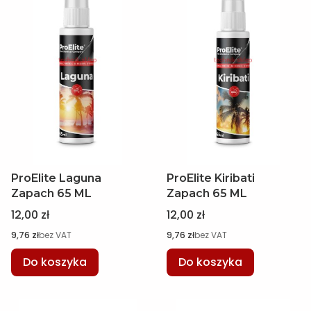
ProElite Laguna
ProElite Kiribati
Zapach 65 ML
Zapach 65 ML
Cena
Cena
12,00 zł
12,00 zł
Cena
Cena
9,76 zł
bez VAT
9,76 zł
bez VAT
Do koszyka
Do koszyka