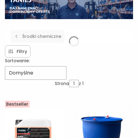
Środki chemiczne
Filtry
Lista produktów
Sortowanie:
Domyślne
Strona
z 1
Bestseller