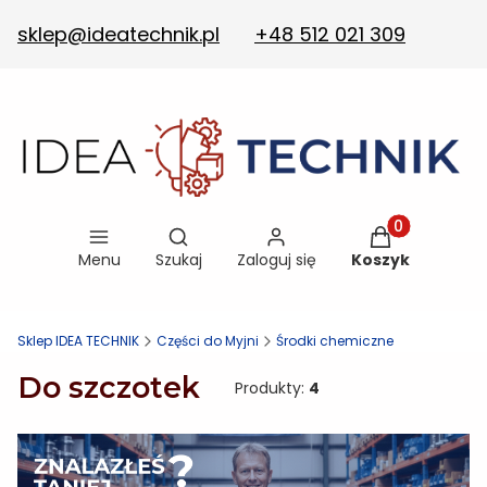
sklep@ideatechnik.pl
+48 512 021 309
Otwórz wyszukiwarkę
Produkty w ko
Menu
Szukaj
Zaloguj się
Koszyk
Sklep IDEA TECHNIK
Części do Myjni
Środki chemiczne
Do szczotek
Produkty:
4