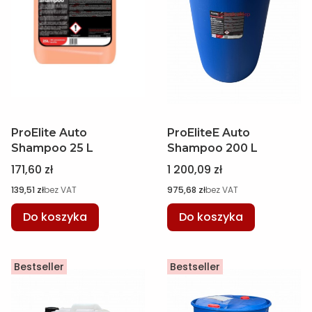
ProElite Auto
ProEliteE Auto
Shampoo 25 L
Shampoo 200 L
Cena
Cena
171,60 zł
1 200,09 zł
Cena
Cena
139,51 zł
bez VAT
975,68 zł
bez VAT
Do koszyka
Do koszyka
Bestseller
Bestseller