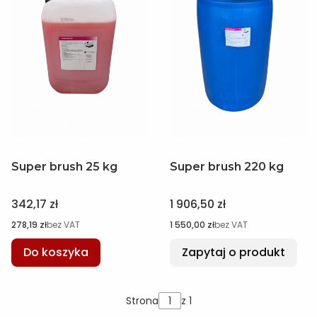
Super brush 25 kg
Super brush 220 kg
Cena
Cena
342,17 zł
1 906,50 zł
Cena
Cena
278,19 zł
bez VAT
1 550,00 zł
bez VAT
Do koszyka
Zapytaj o produkt
Strona
z 1