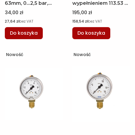
63mm, 0...2,5 bar,
wypełnieniem 113.53 w
przyłącze dolne M12 x
oprawie ze stali
Cena
Cena
34,00 zł
195,00 zł
1,5, WIKA 7390631
nierdzewnej, Ø 100
Cena
Cena
27,64 zł
bez VAT
158,54 zł
bez VAT
mm, -1...+5 bar, M20 x
1,5 WIKA 7479411
Do koszyka
Do koszyka
Nowość
Nowość