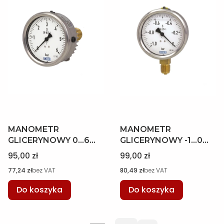
MANOMETR
MANOMETR
GLICERYNOWY 0...6
GLICERYNOWY -1...0
BAR 63MM WYJŚCIE
BAR 63MM WYJŚCIE
Cena
Cena
95,00 zł
99,00 zł
TYLNE, M12 x 1,5 B
DOLNE, M12 x 1,5 WIKA
Cena
Cena
77,24 zł
bez VAT
80,49 zł
bez VAT
WIKA 12075729
12075345
Do koszyka
Do koszyka