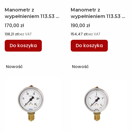
Manometr z
Manometr z
wypełnieniem 113.53 w
wypełnieniem 113.53 w
oprawie ze stali
oprawie ze stali
Cena
Cena
170,00 zł
190,00 zł
nierdzewnej, Ø 100
nierdzewnej, Ø 100
Cena
Cena
138,21 zł
bez VAT
154,47 zł
bez VAT
mm, 0...10 bar, G 1/2 B
mm, 0...16 bar, M20 x
WIKA 7476705
1,5 WIKA 7437025
Do koszyka
Do koszyka
Nowość
Nowość