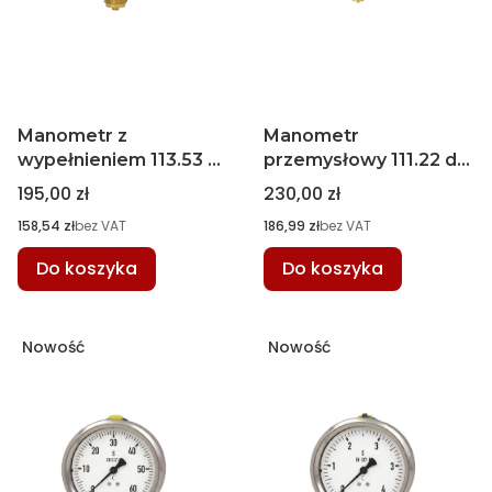
Manometr z
Manometr
wypełnieniem 113.53 w
przemysłowy 111.22 do
oprawie ze stali
pomiaru ciśnienia
Cena
Cena
195,00 zł
230,00 zł
nierdzewnej, Ø 100
cieczy i gazów o
Cena
Cena
158,54 zł
bez VAT
186,99 zł
bez VAT
mm, -1...+1.5 bar, M20 x
temperaturze do 200
1,5 WIKA 7344698
°C, 0..6 bar WIKA
Do koszyka
Do koszyka
12273385
Nowość
Nowość