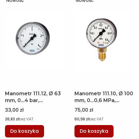
Nowość
Nowość
Manometr 111.12, Ø 63
Manometr 111.10, Ø 100
mm, 0...4 bar,
mm, 0...0,6 MPa,
przyłącze tylne M12 x
przyłącze dolne M20 x
Cena
Cena
33,00 zł
75,00 zł
1,5 WIKA 7399077
1,5 WIKA 7414008
Cena
Cena
26,83 zł
bez VAT
60,98 zł
bez VAT
Do koszyka
Do koszyka