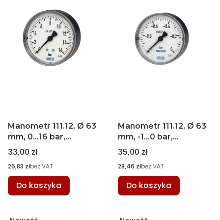
Manometr 111.12, Ø 63
Manometr 111.12, Ø 63
mm, 0...16 bar,
mm, -1...0 bar,
przyłącze tylne M12 x
przyłącze tylne M12 x
Cena
Cena
33,00 zł
35,00 zł
1,5 WIKA 7405735
1,5 WIKA 7399132
Cena
Cena
26,83 zł
bez VAT
28,46 zł
bez VAT
Do koszyka
Do koszyka