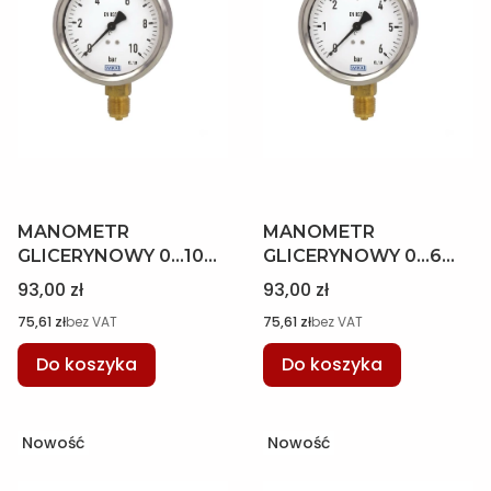
MANOMETR
MANOMETR
GLICERYNOWY 0...10
GLICERYNOWY 0...6
bar 63MM WYJŚCIE
bar 63MM WYJŚCIE
Cena
Cena
93,00 zł
93,00 zł
DOLNE G 1/4 B WIKA
DOLNE G 1/4 B WIKA
Cena
Cena
75,61 zł
bez VAT
75,61 zł
bez VAT
7526508
7526494
Do koszyka
Do koszyka
Nowość
Nowość