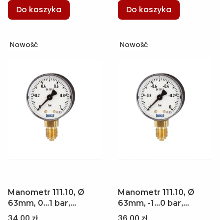
Do koszyka
Do koszyka
Nowość
Nowość
Manometr 111.10, Ø
Manometr 111.10, Ø
63mm, 0...1 bar,
63mm, -1...0 bar,
przyłącze dolne M12 x
przyłącze dolne M12 x
Cena
Cena
34,00 zł
36,00 zł