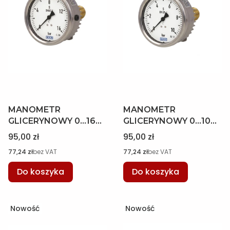
MANOMETR
MANOMETR
GLICERYNOWY 0...16
GLICERYNOWY 0...10
BAR 63MM WYJŚCIE
BAR 63MM WYJŚCIE
Cena
Cena
95,00 zł
95,00 zł
TYLNE, M12 x 1,5 B
TYLNE, M12 x 1,5 B
Cena
Cena
77,24 zł
bez VAT
77,24 zł
bez VAT
WIKA 12075761
WIKA 12075753
Do koszyka
Do koszyka
Nowość
Nowość