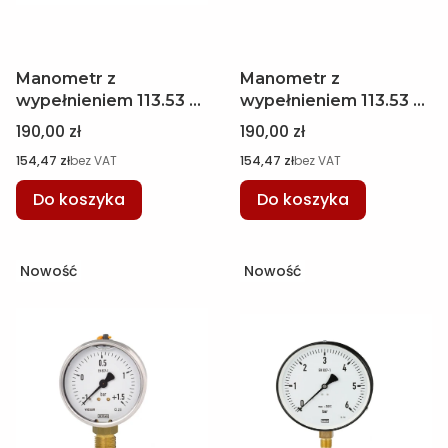
Manometr z
Manometr z
wypełnieniem 113.53 w
wypełnieniem 113.53 w
oprawie ze stali
oprawie ze stali
Cena
Cena
190,00 zł
190,00 zł
nierdzewnej, Ø 100
nierdzewnej, Ø 100
Cena
Cena
154,47 zł
bez VAT
154,47 zł
bez VAT
mm, 0...25 bar, M20 x
mm, 0...4 bar, M20 x 1,5
1,5 WIKA 7427934
WIKA 7402558
Do koszyka
Do koszyka
Nowość
Nowość