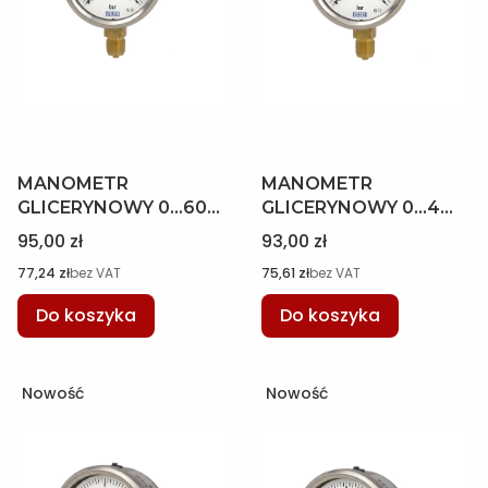
MANOMETR
MANOMETR
GLICERYNOWY 0...60
GLICERYNOWY 0...4
BAR 63MM WYJŚCIE
BAR 63MM WYJŚCIE
Cena
Cena
95,00 zł
93,00 zł
DOLNE, WIKA
DOLNE, WIKA
Cena
Cena
77,24 zł
bez VAT
75,61 zł
bez VAT
12077420
12076091
Do koszyka
Do koszyka
Nowość
Nowość