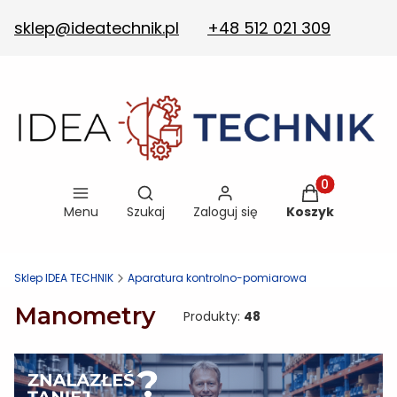
sklep@ideatechnik.pl
+48 512 021 309
Otwórz wyszukiwarkę
Produkty w ko
Menu
Szukaj
Zaloguj się
Koszyk
Sklep IDEA TECHNIK
Aparatura kontrolno-pomiarowa
Manometry
Produkty:
48