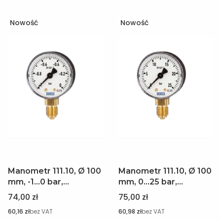
Nowość
Nowość
Manometr 111.10, Ø 100
Manometr 111.10, Ø 100
mm, -1...0 bar,
mm, 0...25 bar,
przyłącze dolne G 1/2 B
przyłącze dolne M20 x
Cena
Cena
74,00 zł
75,00 zł
WIKA 7399484
1,5 WIKA 7391955
Cena
Cena
60,16 zł
bez VAT
60,98 zł
bez VAT