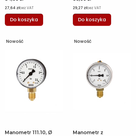
1,5, WIKA 7390682
1,5, WIKA 7390674
Cena
Cena
27,64 zł
bez VAT
29,27 zł
bez VAT
Do koszyka
Do koszyka
Nowość
Nowość
Manometr 111.10, Ø
Manometr z