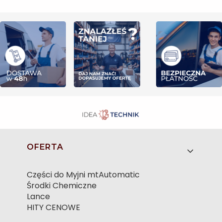
Linki w stopce
OFERTA
Części do Myjni mtAutomatic
Środki Chemiczne
Lance
HITY CENOWE