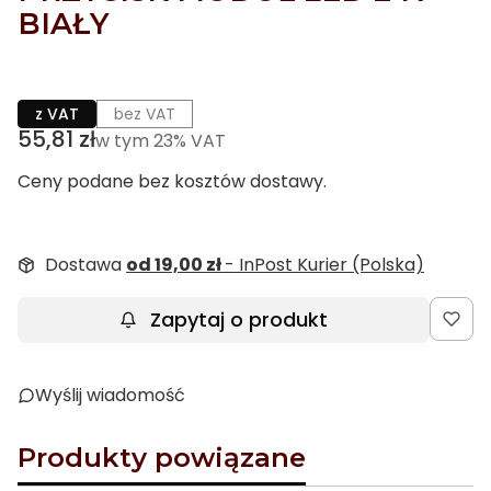
BIAŁY
z VAT
bez VAT
Cena
55,81 zł
w tym 23% VAT
w tym
23%
VAT
Ceny podane bez kosztów dostawy.
Dostawa
od 19,00 zł
- InPost Kurier (Polska)
Zapytaj o produkt
Wyślij wiadomość
Produkty powiązane