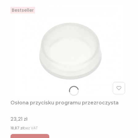
Bestseller
Osłona przycisku programu przezroczysta
Cena
23,21 zł
Cena
18,87 zł
bez VAT