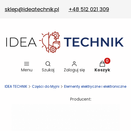
sklep@ideatechnik.pl
+48 512 021 309
Otwórz wyszukiwarkę
Produkty w ko
Menu
Szukaj
Zaloguj się
Koszyk
ep IDEA TECHNIK
Części do Myjni
Elementy elektryczne i elektroniczne
Producent: