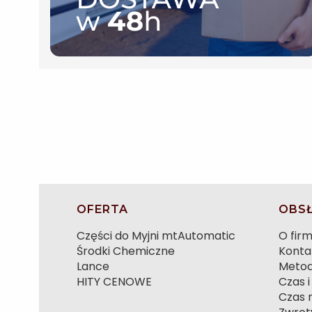
Linki w stopce
OFERTA
OBSŁ
Części do Myjni mtAutomatic
O firm
Środki Chemiczne
Konta
Lance
Metod
HITY CENOWE
Czas 
Czas r