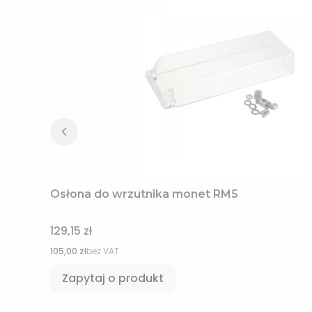
Osłona do wrzutnika monet RM5
Cena
129,15 zł
Cena
105,00 zł
bez VAT
Zapytaj o produkt