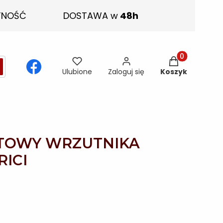
TNOŚĆ
DOSTAWA w
48h
Produkty w ko
ść
zukaj
Ulubione
Zaloguj się
Koszyk
TOWY WRZUTNIKA
ICI