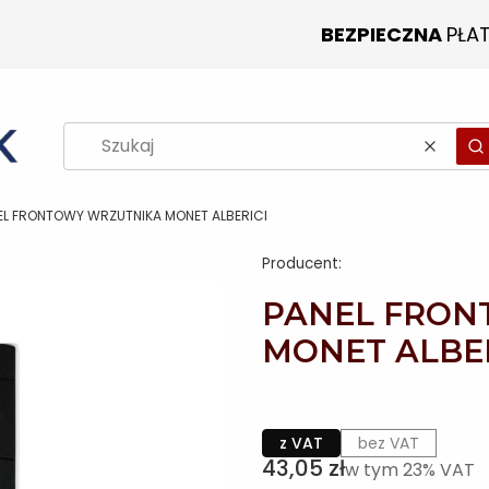
BEZPIECZNA
PŁA
Wyczy
S
EL FRONTOWY WRZUTNIKA MONET ALBERICI
Producent:
PANEL FRON
MONET ALBER
z VAT
bez VAT
Cena
43,05 zł
w tym 23% VAT
w tym
23%
VAT