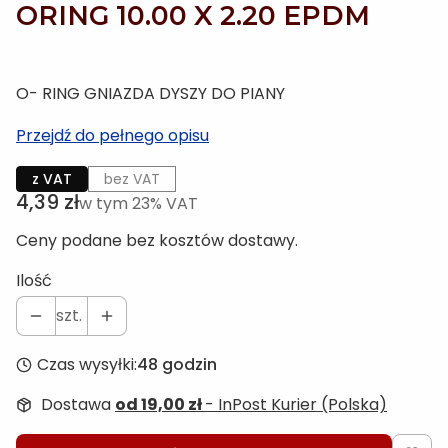
ORING 10.00 X 2.20 EPDM
O- RING GNIAZDA DYSZY DO PIANY
Przejdź do pełnego opisu
z VAT
bez VAT
Cena
4,39 zł
w tym 23% VAT
w tym
23%
VAT
Ceny podane bez kosztów dostawy.
Ilość
szt.
Czas wysyłki:
48 godzin
Dostawa
od 19,00 zł
- InPost Kurier (Polska)