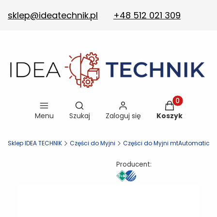
sklep@ideatechnik.pl
+48 512 021 309
Otwórz wyszukiwarkę
Produkty w ko
Menu
Szukaj
Zaloguj się
Koszyk
Sklep IDEA TECHNIK
Części do Myjni
Części do Myjni mtAutomatic
Producent: