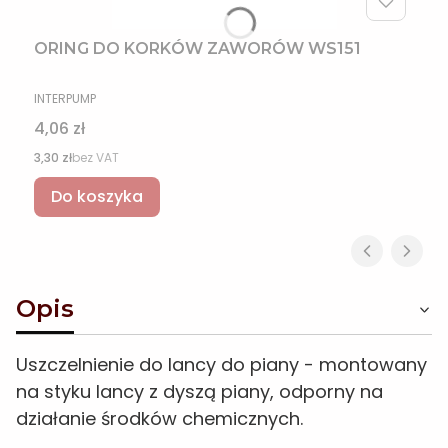
ORING DO KORKÓW ZAWORÓW WS151
PRODUCENT
INTERPUMP
Cena
4,06 zł
Cena
3,30 zł
bez VAT
Do koszyka
Opis
Uszczelnienie do lancy do piany - montowany
na styku lancy z dyszą piany, odporny na
działanie środków chemicznych.